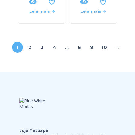
Leia mais
Leia mais
→
1
2
3
4
…
8
9
10
Loja Tatuapé