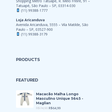
Shopping Metro Tatuapé, R. Melo Freire, 91 –
Tatuapé, São Paulo – SP, 03314-030
(11) 99388-1777
Loja Aricanduva
Avenida Aricanduva, 5555 – Vila Matilde, São
Paulo – SP, 03527-900
(11) 99388-3179
PRODUCTS
FEATURED
Macacão Malha Longo
Masculino Unique 5645 -
Maglian
R$
74,90
R$
64,99