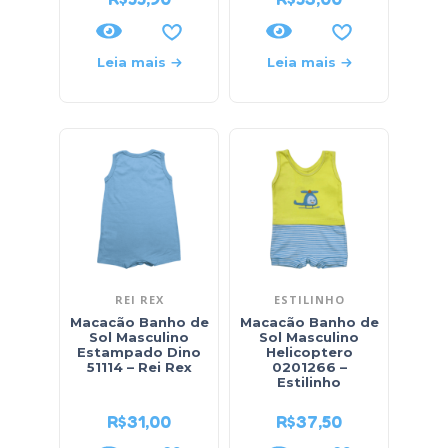
Leia mais
Leia mais
REI REX
ESTILINHO
Macacão Banho de
Macacão Banho de
Sol Masculino
Sol Masculino
Estampado Dino
Helicoptero
51114 – Rei Rex
0201266 –
Estilinho
R$
31,00
R$
37,50