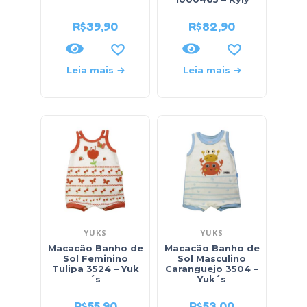
R$
39,90
R$
82,90
Leia mais
Leia mais
YUKS
YUKS
Macacão Banho de
Macacão Banho de
Sol Feminino
Sol Masculino
Tulipa 3524 – Yuk
Caranguejo 3504 –
´s
Yuk´s
R$
55,90
R$
53,00