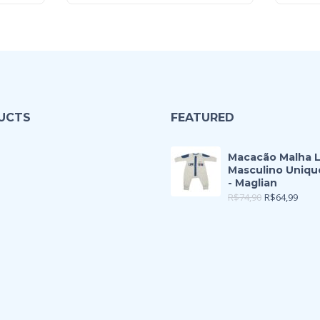
UCTS
FEATURED
Macacão Malha 
Masculino Uniqu
- Maglian
R$
74,90
R$
64,99