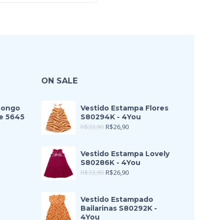
ON SALE
Longo
Vestido Estampa Flores
e 5645
S80294K - 4You
R$
33,90
R$
26,90
Vestido Estampa Lovely
S80286K - 4You
R$
33,90
R$
26,90
Vestido Estampado
Bailarinas S80292K -
4You