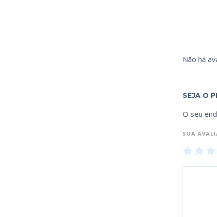
Não há ava
SEJA O P
O seu end
SUA AVAL
1
2