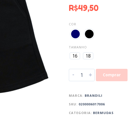
R$
49,50
COR
TAMANHO
16
18
-
+
Comprar
MARCA:
BRANDILI
SKU:
0200006017006
CATEGORIA:
BERMUDAS