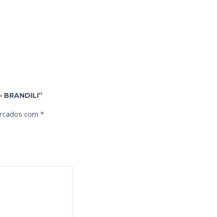
– BRANDILI”
arcados com
*