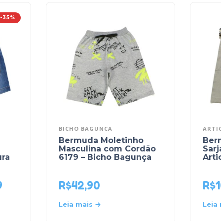
-35%
BICHO BAGUNCA
ARTI
Bermuda Moletinho
Ber
Masculina com Cordão
Sarj
ura
6179 – Bicho Bagunça
Arti
9
R$
42,90
R$
1
Leia mais
Leia