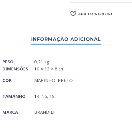
ADD TO WISHLIST
PESO
0,21 kg
DIMENSÕES
10 × 13 × 8 cm
COR
MARINHO
,
PRETO
TAMANHO
14, 16, 18
MARCA
BRANDILI