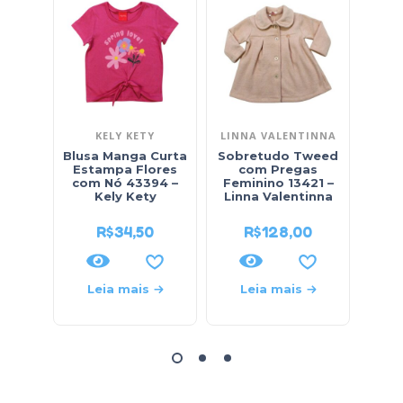
KELY KETY
LINNA VALENTINNA
Blusa Manga Curta
Sobretudo Tweed
Bl
Estampa Flores
com Pregas
Mang
com Nó 43394 –
Feminino 13421 –
Alta
Kely Kety
Linna Valentinna
R$
34,50
R$
128,00
Leia mais
Leia mais
L