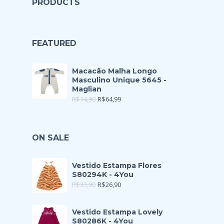
PRODUCTS
FEATURED
Macacão Malha Longo
Masculino Unique 5645 -
Maglian
R$
74,90
R$
64,99
ON SALE
Vestido Estampa Flores
S80294K - 4You
R$
33,90
R$
26,90
Vestido Estampa Lovely
S80286K - 4You