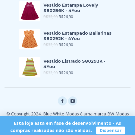
Vestido Estampa Lovely
S80286K - 4You
R$
33,90
R$
26,90
Vestido Estampado Bailarinas
S80292K - 4You
R$
33,90
R$
26,90
Vestido Listrado S80293K -
4You
R$
33,90
R$
26,90
© Copyright 2024, Blue White Modas é uma marca BW Modas
Ltda
Esta loja esta em fase de desenvolvimento - As
compras realizadas não são válidas.
Dispensar