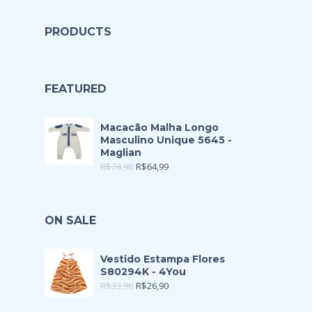
PRODUCTS
FEATURED
Macacão Malha Longo
Masculino Unique 5645 -
Maglian
R$
74,90
R$
64,99
ON SALE
Vestido Estampa Flores
S80294K - 4You
R$
33,90
R$
26,90