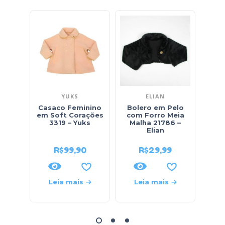
YUKS
ELIAN
Casaco Feminino
Bolero em Pelo
Blus
em Soft Corações
com Forro Meia
Es
3319 – Yuks
Malha 21786 –
Cre
Elian
R$
99,90
R$
29,99
Leia mais
Leia mais
L