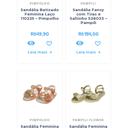
PIMPOLHO
PAMPILI
Sandália Batizado
Sandália Fancy
Feminina Laço
com Tiras e
110225 – Pimpolho
Saltinho 526033 –
Pampili
R$
49,90
R$
154,00
Leia mais
Leia mais
PIMPOLHO
PAMPILI FLOWER
Sandália Feminina
Sandália Feminina