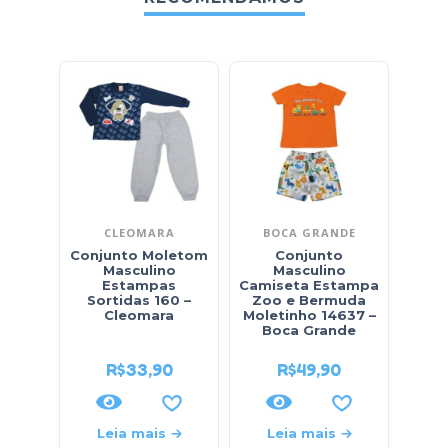
CLEOMARA
BOCA GRANDE
Conjunto Moletom
Conjunto
Conj
Masculino
Masculino
Ma
Estampas
Camiseta Estampa
Capu
Sortidas 160 –
Zoo e Bermuda
Dino
Cleomara
Moletinho 14637 –
Boca Grande
R$
33,90
R$
49,90
R$
69
Leia mais
Leia mais
L