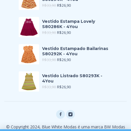
R$
33,90
R$
26,90
Vestido Estampa Lovely
S80286K - 4You
R$
33,90
R$
26,90
Vestido Estampado Bailarinas
S80292K - 4You
R$
33,90
R$
26,90
Vestido Listrado S80293K -
4You
R$
33,90
R$
26,90
© Copyright 2024, Blue White Modas é uma marca BW Modas