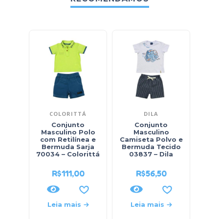
COLORITTÁ
DILA
Conjunto
Conjunto
Conj
Masculino Polo
Masculino
Masc
com Retilínea e
Camiseta Polvo e
Cach
Bermuda Sarja
Bermuda Tecido
70034 – Colorittá
03837 – Dila
R$
111,00
R$
56,50
Leia mais
Leia mais
L