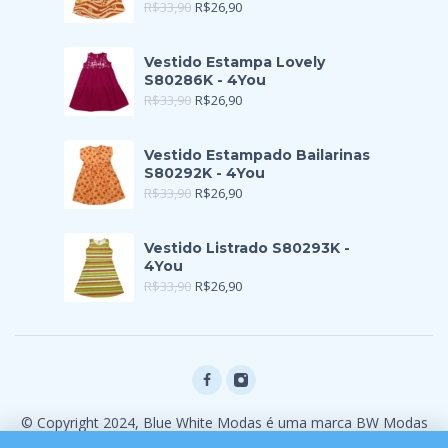
R$
33,90
R$
26,90
Vestido Estampa Lovely
S80286K - 4You
R$
33,90
R$
26,90
Vestido Estampado Bailarinas
S80292K - 4You
R$
33,90
R$
26,90
Vestido Listrado S80293K -
4You
R$
33,90
R$
26,90
© Copyright 2024, Blue White Modas é uma marca BW Modas
Ltda