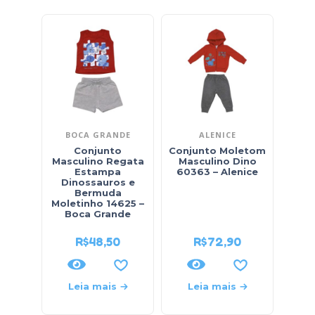
BOCA GRANDE
ALENICE
Conjunto
Conjunto Moletom
Masculino Regata
Masculino Dino
Masc
Estampa
60363 – Alenice
Est
Dinossauros e
Ber
Bermuda
68
Moletinho 14625 –
Boca Grande
R$
48,50
R$
72,90
Leia mais
Leia mais
L