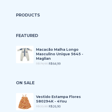
PRODUCTS
FEATURED
Macacão Malha Longo
Masculino Unique 5645 -
Maglian
R$
74,90
R$
64,99
ON SALE
Vestido Estampa Flores
S80294K - 4You
R$
33,90
R$
26,90