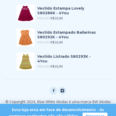
Vestido Estampa Lovely
S80286K - 4You
R$
33,90
R$
26,90
Vestido Estampado Bailarinas
S80292K - 4You
R$
33,90
R$
26,90
Vestido Listrado S80293K -
4You
R$
33,90
R$
26,90
© Copyright 2024, Blue White Modas é uma marca BW Modas
Ltda
Esta loja esta em fase de desenvolvimento - As
compras realizadas não são válidas.
Dispensar