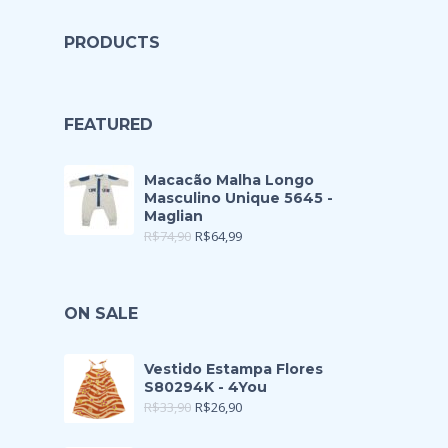
PRODUCTS
FEATURED
Macacão Malha Longo
Masculino Unique 5645 -
Maglian
R$
74,90
R$
64,99
ON SALE
Vestido Estampa Flores
S80294K - 4You
R$
33,90
R$
26,90