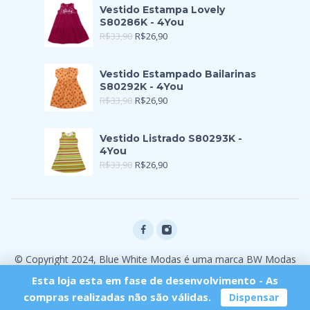
Vestido Estampa Lovely
S80286K - 4You
R$
33,90
R$
26,90
Vestido Estampado Bailarinas
S80292K - 4You
R$
33,90
R$
26,90
Vestido Listrado S80293K -
4You
R$
33,90
R$
26,90
© Copyright 2024, Blue White Modas é uma marca BW Modas
Ltda
Esta loja esta em fase de desenvolvimento - As
compras realizadas não são válidas.
Dispensar