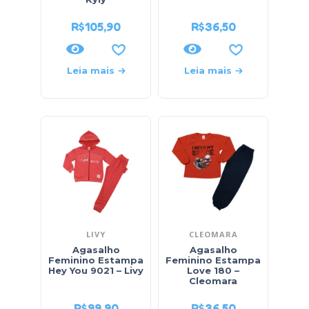
R$
105,90
R$
36,50
Leia mais
Leia mais
LIVY
CLEOMARA
Agasalho
Agasalho
Feminino Estampa
Feminino Estampa
Hey You 9021 – Livy
Love 180 –
Cleomara
R$
99,90
R$
36,50