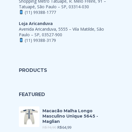
Shopping Metro Tatuapé, R. Melo Freire, 91 –
Tatuapé, São Paulo – SP, 03314-030
(11) 99388-1777
Loja Aricanduva
Avenida Aricanduva, 5555 – Vila Matilde, São
Paulo – SP, 03527-900
(11) 99388-3179
PRODUCTS
FEATURED
Macacão Malha Longo
Masculino Unique 5645 -
Maglian
R$
74,90
R$
64,99