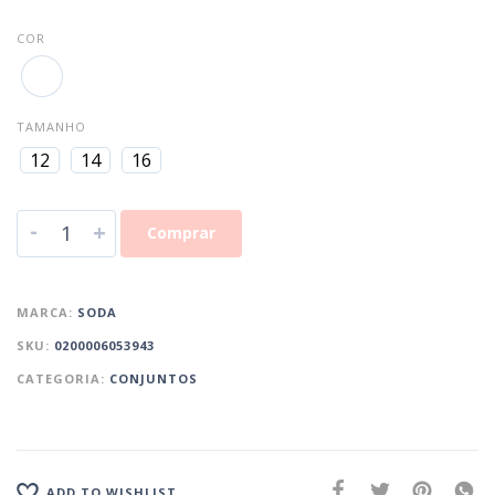
COR
TAMANHO
12
14
16
-
+
Comprar
MARCA:
SODA
SKU:
0200006053943
CATEGORIA:
CONJUNTOS
ADD TO WISHLIST