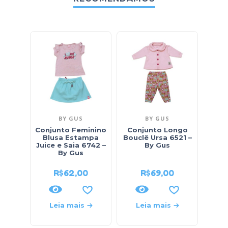
BY GUS
BY GUS
Conjunto Feminino
Conjunto Longo
Conj
Blusa Estampa
Bouclê Ursa 6521 –
Blu
Juice e Saia 6742 –
By Gus
Sweet
By Gus
R$
62,00
R$
69,00
Leia mais
Leia mais
L