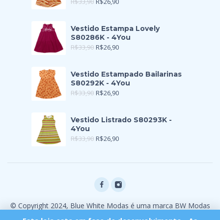
R$
33,90
R$
26,90
Vestido Estampa Lovely
S80286K - 4You
R$
33,90
R$
26,90
Vestido Estampado Bailarinas
S80292K - 4You
R$
33,90
R$
26,90
Vestido Listrado S80293K -
4You
R$
33,90
R$
26,90
© Copyright 2024, Blue White Modas é uma marca BW Modas
Ltda