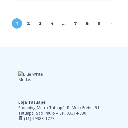
→
1
2
3
4
…
7
8
9
Loja Tatuapé
Shopping Metro Tatuapé, R. Melo Freire, 91 –
Tatuapé, São Paulo – SP, 03314-030
(11) 99388-1777