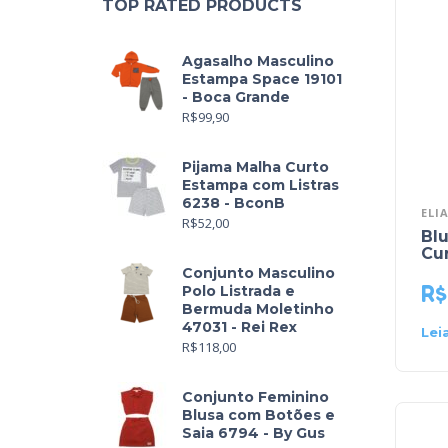
TOP RATED PRODUCTS
Agasalho Masculino
Estampa Space 19101
- Boca Grande
R$
99,90
Pijama Malha Curto
Estampa com Listras
6238 - BconB
ELI
R$
52,00
Bl
Cur
Conjunto Masculino
R$
Polo Listrada e
Bermuda Moletinho
47031 - Rei Rex
Lei
R$
118,00
Conjunto Feminino
Blusa com Botões e
Saia 6794 - By Gus