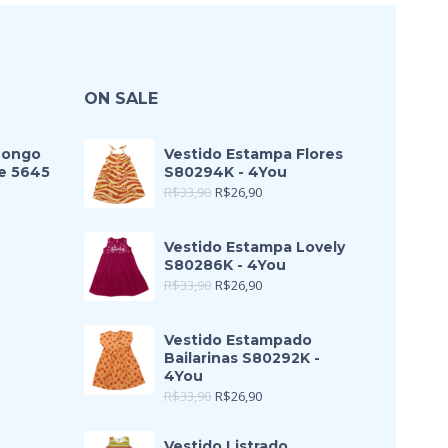
ON SALE
Longo
Vestido Estampa Flores
e 5645
S80294K - 4You
R$
33,90
R$
26,90
Vestido Estampa Lovely
S80286K - 4You
R$
33,90
R$
26,90
Vestido Estampado
Bailarinas S80292K -
4You
R$
33,90
R$
26,90
Vestido Listrado