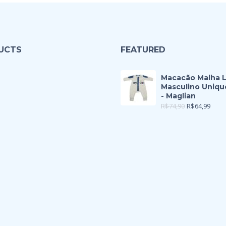
UCTS
FEATURED
Macacão Malha 
Masculino Uniqu
- Maglian
R$
74,90
R$
64,99