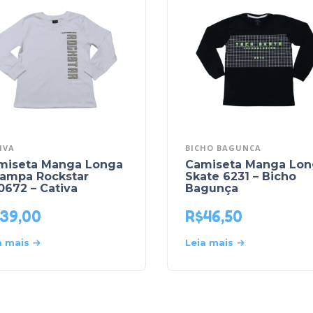
IVA
BICHO BAGUNCA
miseta Manga Longa
Camiseta Manga Lon
tampa Rockstar
Skate 6231 – Bicho
0672 – Cativa
Bagunça
39,00
R$
46,50
a mais
Leia mais