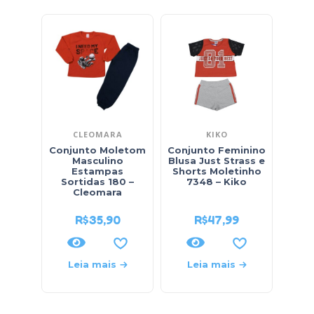
CLEOMARA
KIKO
Conjunto Moletom
Conjunto Feminino
Conj
Masculino
Blusa Just Strass e
Blu
Estampas
Shorts Moletinho
Sweet
Sortidas 180 –
7348 – Kiko
Cleomara
R$
35,90
R$
47,99
Leia mais
Leia mais
L