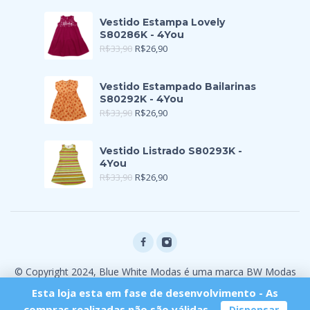
Vestido Estampa Lovely
S80286K - 4You
R$
33,90
R$
26,90
Vestido Estampado Bailarinas
S80292K - 4You
R$
33,90
R$
26,90
Vestido Listrado S80293K -
4You
R$
33,90
R$
26,90
© Copyright 2024, Blue White Modas é uma marca BW Modas
Ltda
Esta loja esta em fase de desenvolvimento - As
compras realizadas não são válidas.
Dispensar