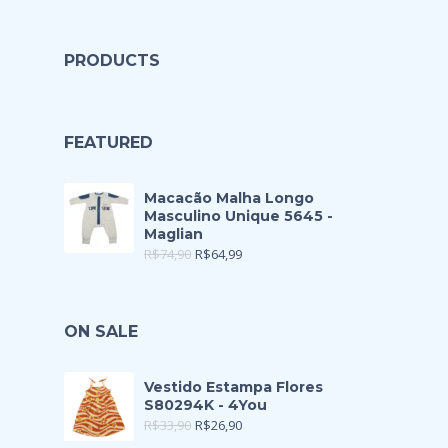
PRODUCTS
FEATURED
Macacão Malha Longo
Masculino Unique 5645 -
Maglian
R$
74,90
R$
64,99
ON SALE
Vestido Estampa Flores
S80294K - 4You
R$
33,90
R$
26,90