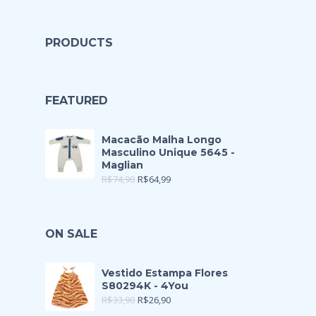
PRODUCTS
FEATURED
Macacão Malha Longo
Masculino Unique 5645 -
Maglian
R$
74,90
R$
64,99
ON SALE
Vestido Estampa Flores
S80294K - 4You
R$
33,90
R$
26,90