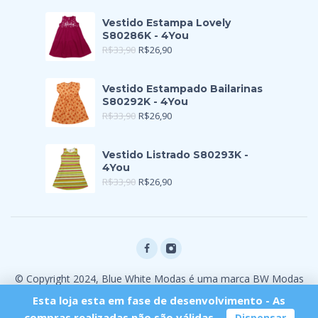
Vestido Estampa Lovely
S80286K - 4You
R$
33,90
R$
26,90
Vestido Estampado Bailarinas
S80292K - 4You
R$
33,90
R$
26,90
Vestido Listrado S80293K -
4You
R$
33,90
R$
26,90
© Copyright 2024, Blue White Modas é uma marca BW Modas
Ltda
Esta loja esta em fase de desenvolvimento - As
compras realizadas não são válidas.
Dispensar