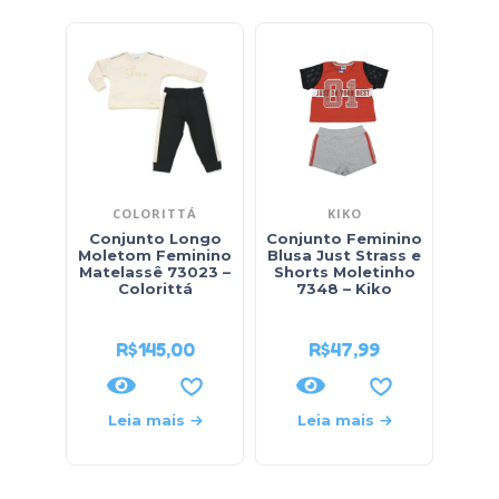
COLORITTÁ
KIKO
Conjunto Longo
Conjunto Feminino
Con
Moletom Feminino
Blusa Just Strass e
Blu
Matelassê 73023 –
Shorts Moletinho
Est
Colorittá
7348 – Kiko
Leg
R$
145,00
R$
47,99
R$
62
Leia mais
Leia mais
L