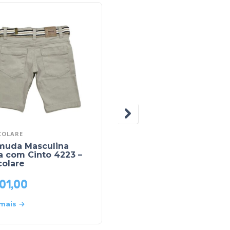
COLARE
BICHO BAGUNCA
muda Masculina
Bermuda Moletinho J
a com Cinto 4223 –
Masculina com Bolso
colare
6178 – Bicho Bagunça
01,00
R$
48,90
 mais
Leia mais