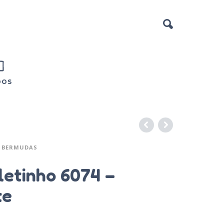
DOS
BERMUDAS
etinho 6074 –
te