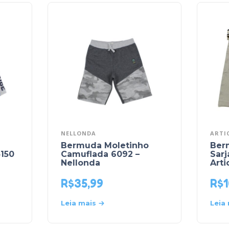
NELLONDA
ARTI
Bermuda Moletinho
Ber
150
Camuflada 6092 –
Sarj
Nellonda
Arti
R$
35,99
R$
1
Leia mais
Leia