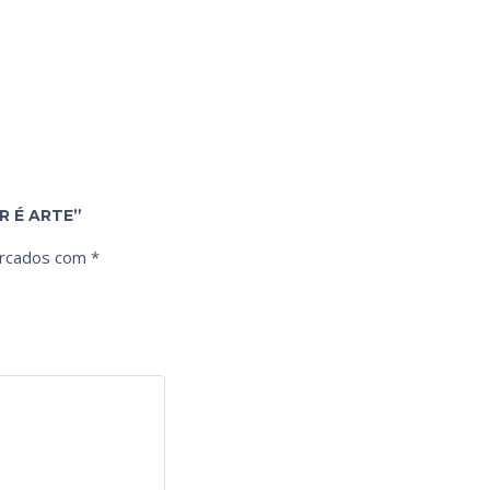
R É ARTE”
arcados com
*