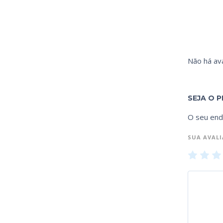
Não há ava
SEJA O P
O seu end
SUA AVAL
1
2