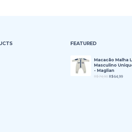
UCTS
FEATURED
Macacão Malha 
Masculino Uniqu
- Maglian
R$
74,90
R$
64,99