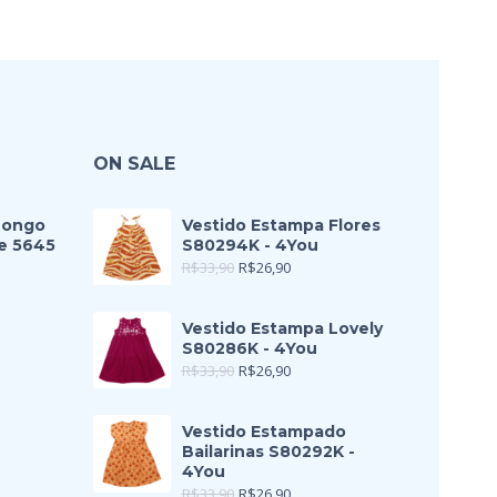
ON SALE
Longo
Vestido Estampa Flores
e 5645
S80294K - 4You
R$
33,90
R$
26,90
Vestido Estampa Lovely
S80286K - 4You
R$
33,90
R$
26,90
Vestido Estampado
Bailarinas S80292K -
4You
R$
33,90
R$
26,90