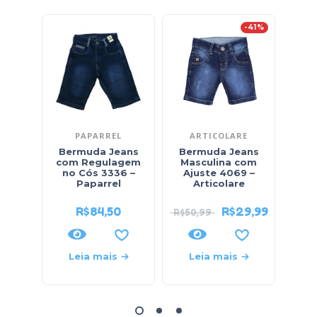
-41%
PAPARREL
ARTICOLARE
Bermuda Jeans
Bermuda Jeans
com Regulagem
Masculina com
Mo
no Cós 3336 –
Ajuste 4069 –
Cad
Paparrel
Articolare
R$
84,50
R$
29,99
R$
50,99
Leia mais
Leia mais
L