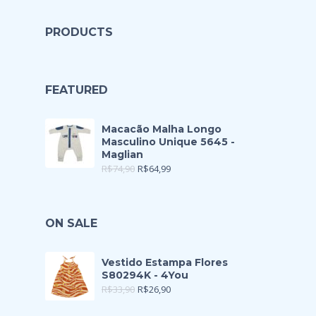
PRODUCTS
FEATURED
Macacão Malha Longo
Masculino Unique 5645 -
Maglian
R$
74,90
R$
64,99
ON SALE
Vestido Estampa Flores
S80294K - 4You
R$
33,90
R$
26,90