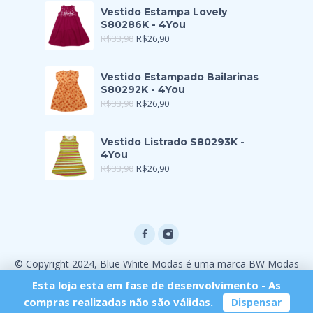
Vestido Estampa Lovely
S80286K - 4You
R$
33,90
R$
26,90
Vestido Estampado Bailarinas
S80292K - 4You
R$
33,90
R$
26,90
Vestido Listrado S80293K -
4You
R$
33,90
R$
26,90
© Copyright 2024, Blue White Modas é uma marca BW Modas
Ltda
Esta loja esta em fase de desenvolvimento - As
compras realizadas não são válidas.
Dispensar