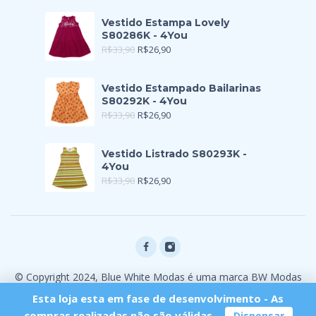
Vestido Estampa Lovely
S80286K - 4You
R$
33,90
R$
26,90
Vestido Estampado Bailarinas
S80292K - 4You
R$
33,90
R$
26,90
Vestido Listrado S80293K -
4You
R$
33,90
R$
26,90
© Copyright 2024, Blue White Modas é uma marca BW Modas
Ltda
Esta loja esta em fase de desenvolvimento - As
compras realizadas não são válidas.
Dispensar