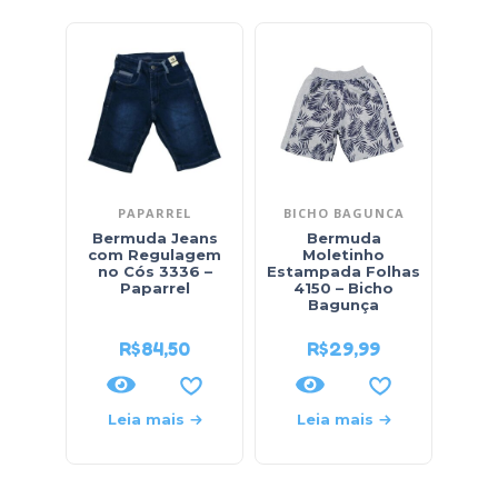
PAPARREL
BICHO BAGUNCA
Bermuda Jeans
Bermuda
com Regulagem
Moletinho
Mo
no Cós 3336 –
Estampada Folhas
Bols
Paparrel
4150 – Bicho
Bagunça
R$
84,50
R$
29,99
Leia mais
Leia mais
L