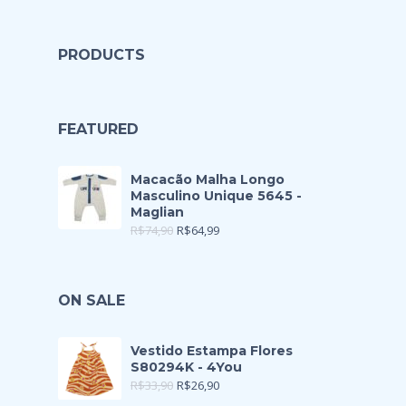
PRODUCTS
FEATURED
Macacão Malha Longo
Masculino Unique 5645 -
Maglian
R$
74,90
R$
64,99
ON SALE
Vestido Estampa Flores
S80294K - 4You
R$
33,90
R$
26,90