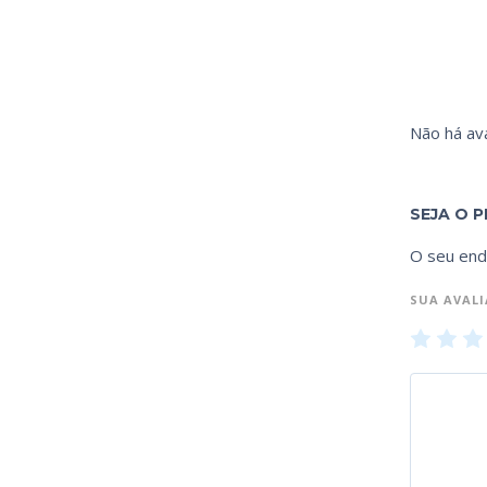
Não há ava
SEJA O P
O seu end
SUA AVAL
1
2