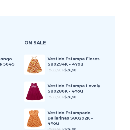
ON SALE
Longo
Vestido Estampa Flores
e 5645
S80294K - 4You
R$
33,90
R$
26,90
Vestido Estampa Lovely
S80286K - 4You
R$
33,90
R$
26,90
Vestido Estampado
Bailarinas S80292K -
4You
R$
33,90
R$
26,90