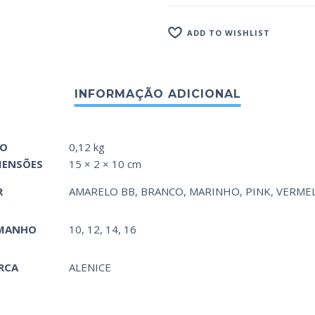
ADD TO WISHLIST
SO
0,12 kg
MENSÕES
15 × 2 × 10 cm
R
AMARELO BB
,
BRANCO
,
MARINHO
,
PINK
,
VERME
MANHO
10, 12, 14, 16
RCA
ALENICE