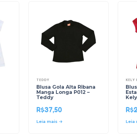
TEDDY
KELY 
Blusa Gola Alta Ribana
Blu
Manga Longa P012 –
Esta
Teddy
Kely
R$
37,50
R$
Leia mais
Leia