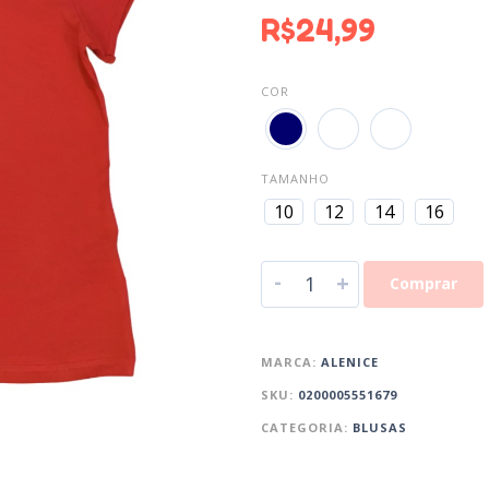
R$
24,99
COR
TAMANHO
10
12
14
16
-
+
Comprar
MARCA:
ALENICE
SKU:
0200005551679
CATEGORIA:
BLUSAS