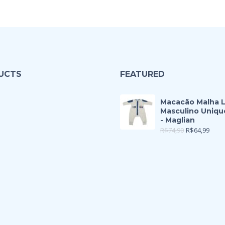
UCTS
FEATURED
Macacão Malha 
Masculino Uniqu
- Maglian
R$
74,90
R$
64,99