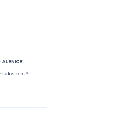
 ALENICE”
arcados com
*