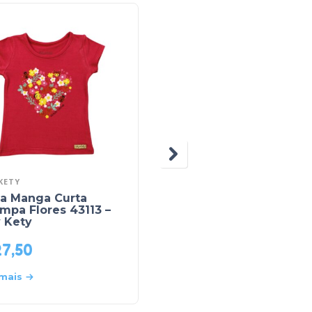
KETY
ELIAN
sa Manga Curta
Blusa Manga Longa Li
mpa Flores 43113 –
50025 – Elian
 Kety
27,50
R$
44,00
 mais
Leia mais