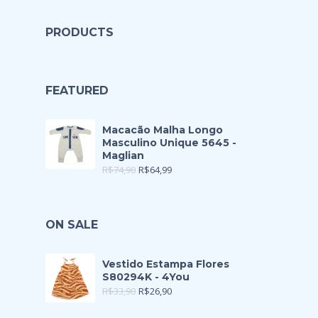
PRODUCTS
FEATURED
Macacão Malha Longo
Masculino Unique 5645 -
Maglian
R$
74,90
R$
64,99
ON SALE
Vestido Estampa Flores
S80294K - 4You
R$
33,90
R$
26,90