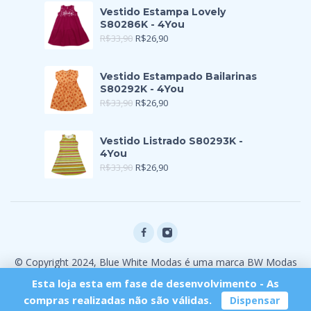
Vestido Estampa Lovely
S80286K - 4You
R$
33,90
R$
26,90
Vestido Estampado Bailarinas
S80292K - 4You
R$
33,90
R$
26,90
Vestido Listrado S80293K -
4You
R$
33,90
R$
26,90
© Copyright 2024, Blue White Modas é uma marca BW Modas
Ltda
Esta loja esta em fase de desenvolvimento - As
compras realizadas não são válidas.
Dispensar