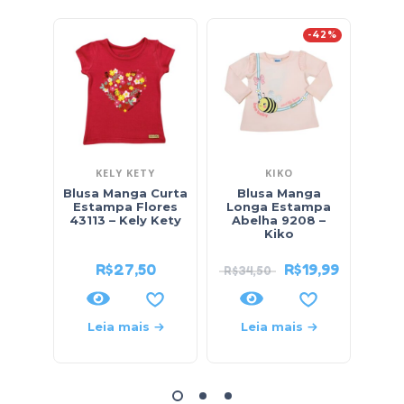
-42%
KELY KETY
KIKO
Blusa Manga Curta
Blusa Manga
Blus
Estampa Flores
Longa Estampa
Esta
43113 – Kely Kety
Abelha 9208 –
St
Kiko
R$
27,50
R$
19,99
R$
34,50
Leia mais
Leia mais
L