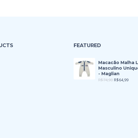
UCTS
FEATURED
Macacão Malha 
Masculino Uniqu
- Maglian
R$
74,90
R$
64,99