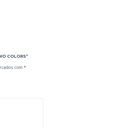
 TWO COLORS”
arcados com
*