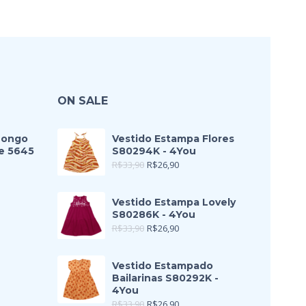
ON SALE
Longo
Vestido Estampa Flores
e 5645
S80294K - 4You
R$
33,90
R$
26,90
Vestido Estampa Lovely
S80286K - 4You
R$
33,90
R$
26,90
Vestido Estampado
Bailarinas S80292K -
4You
R$
33,90
R$
26,90