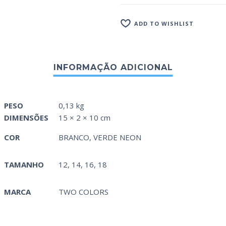
ADD TO WISHLIST
PESO
0,13 kg
DIMENSÕES
15 × 2 × 10 cm
COR
BRANCO
,
VERDE NEON
TAMANHO
12, 14, 16, 18
MARCA
TWO COLORS