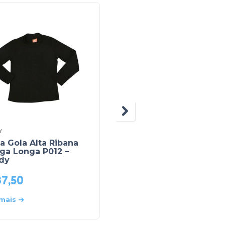
Y
TEDDY
a Gola Alta Ribana
Blusa Manga Longa
ga Longa P012 –
Ribana Gola Alta P012 
dy
Teddy
37,50
R$
28,90
 mais
Leia mais