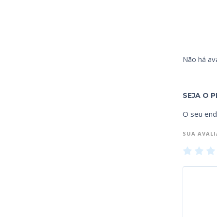
Não há ava
SEJA O 
O seu end
SUA AVAL
1
2