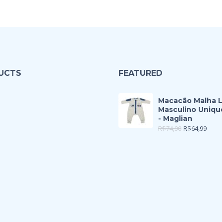
UCTS
FEATURED
Macacão Malha 
Masculino Uniqu
- Maglian
R$
74,90
R$
64,99