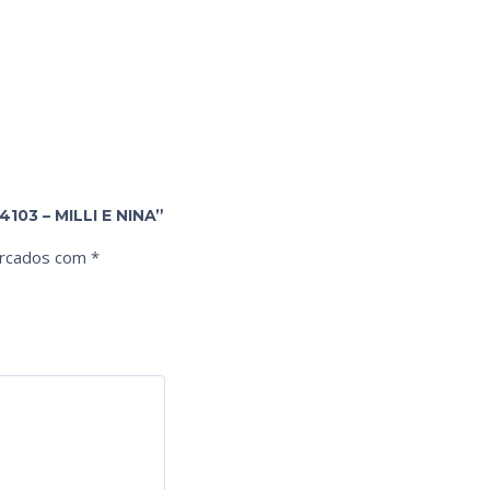
03 – MILLI E NINA”
arcados com
*