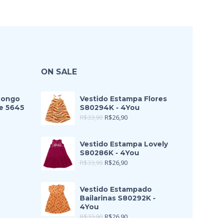
ON SALE
Longo
Vestido Estampa Flores
e 5645
S80294K - 4You
R$
33,90
R$
26,90
Vestido Estampa Lovely
S80286K - 4You
R$
33,90
R$
26,90
Vestido Estampado
Bailarinas S80292K -
4You
R$
33,90
R$
26,90