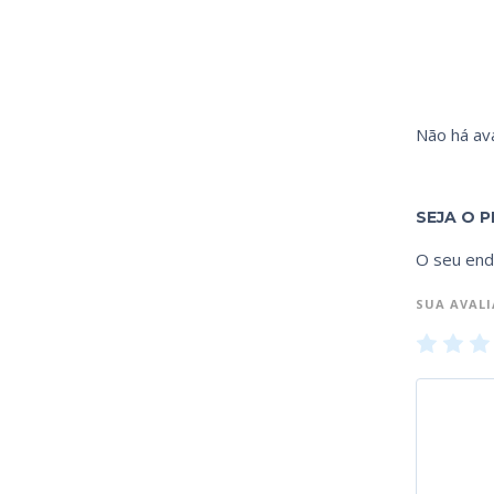
Não há ava
SEJA O P
O seu end
SUA AVAL
1
2