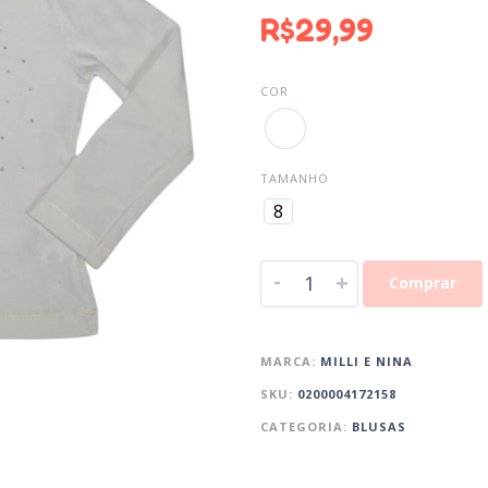
R$
29,99
COR
TAMANHO
8
-
+
Comprar
MARCA:
MILLI E NINA
SKU:
0200004172158
CATEGORIA:
BLUSAS