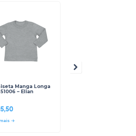
N
TEDDY
iseta Manga Longa
Blusa Ribana Manga
 51006 – Elian
Longa Gola Alta P012 
Teddy
5,50
R$
22,90
 mais
Leia mais