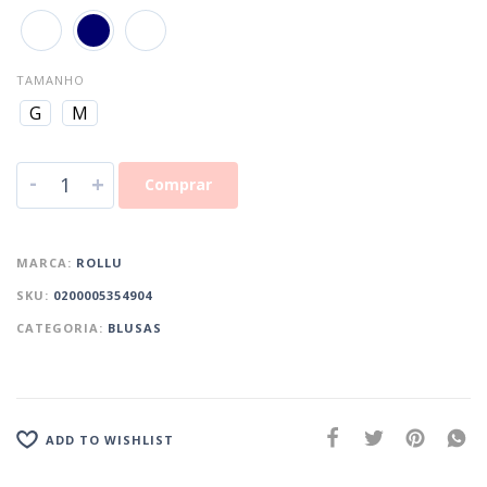
TAMANHO
G
M
-
+
Comprar
MARCA:
ROLLU
SKU:
0200005354904
CATEGORIA:
BLUSAS
ADD TO WISHLIST