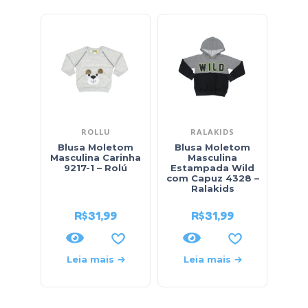
ROLLU
RALAKIDS
Blusa Moletom
Blusa Moletom
Ja
Masculina Carinha
Masculina
Ven
9217-1 – Rolú
Estampada Wild
468
com Capuz 4328 –
Ralakids
R$
31,99
R$
31,99
Leia mais
Leia mais
L