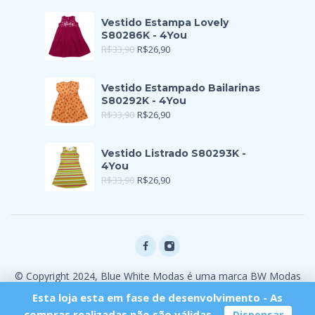
Vestido Estampa Lovely
S80286K - 4You
R$
33,90
R$
26,90
Vestido Estampado Bailarinas
S80292K - 4You
R$
33,90
R$
26,90
Vestido Listrado S80293K -
4You
R$
33,90
R$
26,90
© Copyright 2024, Blue White Modas é uma marca BW Modas
Ltda
Esta loja esta em fase de desenvolvimento - As
compras realizadas não são válidas.
Dispensar