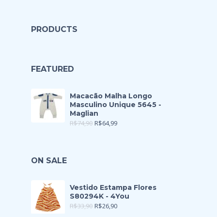
PRODUCTS
FEATURED
Macacão Malha Longo
Masculino Unique 5645 -
Maglian
R$
74,90
R$
64,99
ON SALE
Vestido Estampa Flores
S80294K - 4You
R$
33,90
R$
26,90