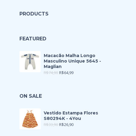
PRODUCTS
FEATURED
Macacão Malha Longo
Masculino Unique 5645 -
Maglian
R$
74,90
R$
64,99
ON SALE
Vestido Estampa Flores
S80294K - 4You
R$
33,90
R$
26,90