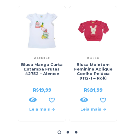
ALENICE
ROLLU
LINN
Blusa Manga Curta
Blusa Moletom
S
Estampa Frutas
Feminina Aplique
Fe
42752 – Alenice
Coelho Pelúcia
com 
9112-1 – Rolú
Lin
R$
19,99
R$
31,99
Leia mais
Leia mais
L