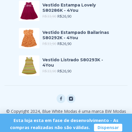
Vestido Estampa Lovely
S80286K - 4You
R$
33,90
R$
26,90
Vestido Estampado Bailarinas
S80292K - 4You
R$
33,90
R$
26,90
Vestido Listrado S80293K -
4You
R$
33,90
R$
26,90
© Copyright 2024, Blue White Modas é uma marca BW Modas
Ltda
Esta loja esta em fase de desenvolvimento - As
compras realizadas não são válidas.
Dispensar