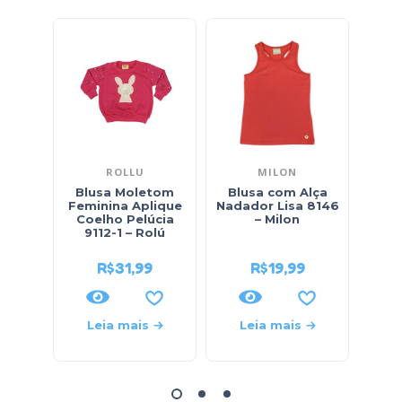
ROLLU
MILON
Blusa Moletom
Blusa com Alça
Bl
Feminina Aplique
Nadador Lisa 8146
Mang
Coelho Pelúcia
– Milon
Alta
9112-1 – Rolú
R$
31,99
R$
19,99
Leia mais
Leia mais
L