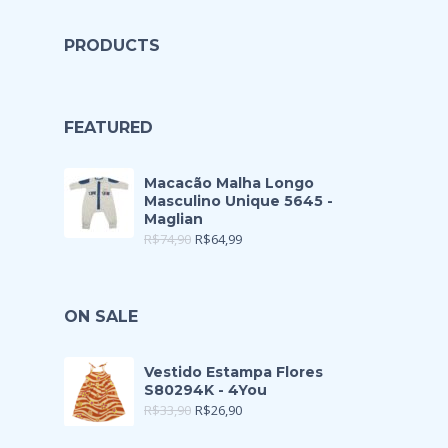
PRODUCTS
FEATURED
Macacão Malha Longo
Masculino Unique 5645 -
Maglian
R$
74,90
R$
64,99
ON SALE
Vestido Estampa Flores
S80294K - 4You
R$
33,90
R$
26,90