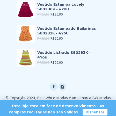
Vestido Estampa Lovely
S80286K - 4You
R$
33,90
R$
26,90
Vestido Estampado Bailarinas
S80292K - 4You
R$
33,90
R$
26,90
Vestido Listrado S80293K -
4You
R$
33,90
R$
26,90
© Copyright 2024, Blue White Modas é uma marca BW Modas
Ltda
Esta loja esta em fase de desenvolvimento - As
compras realizadas não são válidas.
Dispensar