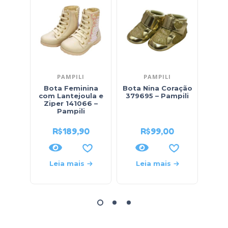
PAMPILI
PAMPILI
Bota Feminina
Bota Nina Coração
Bo
com Lantejoula e
379695 – Pampili
Ru
Ziper 141066 –
Pampili
R$
189,90
R$
99,00
Leia mais
Leia mais
L