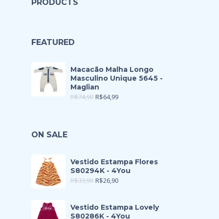
PRODUCTS
FEATURED
Macacão Malha Longo
Masculino Unique 5645 -
Maglian
R$
74,90
R$
64,99
ON SALE
Vestido Estampa Flores
S80294K - 4You
R$
33,90
R$
26,90
Vestido Estampa Lovely
S80286K - 4You