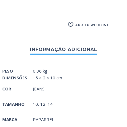
ADD TO WISHLIST
PESO
0,36 kg
DIMENSÕES
15 × 2 × 10 cm
COR
JEANS
TAMANHO
10, 12, 14
MARCA
PAPARREL