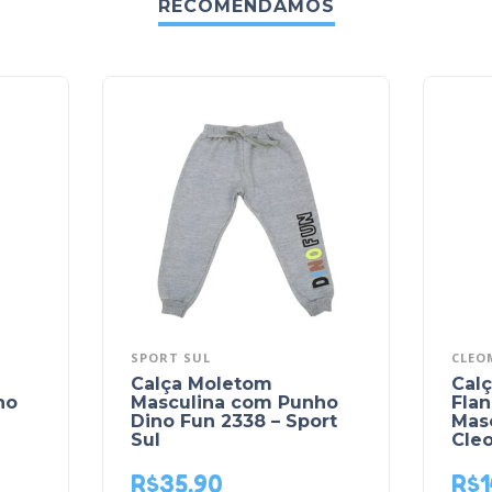
RECOMENDAMOS
SPORT SUL
CLEO
Calça Moletom
Cal
ho
Masculina com Punho
Fla
Dino Fun 2338 – Sport
Masc
Sul
Cle
R$
35,90
R$
1