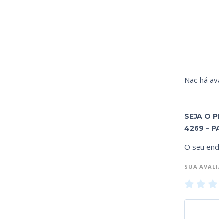
Não há ava
SEJA O 
4269 – P
O seu end
SUA AVAL
1
2