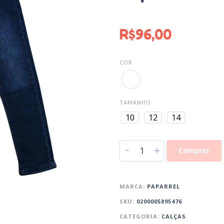
R$
96,00
COR
TAMANHO
10
12
14
-
+
Comprar
MARCA:
PAPARREL
SKU:
0200005895476
CATEGORIA:
CALÇAS