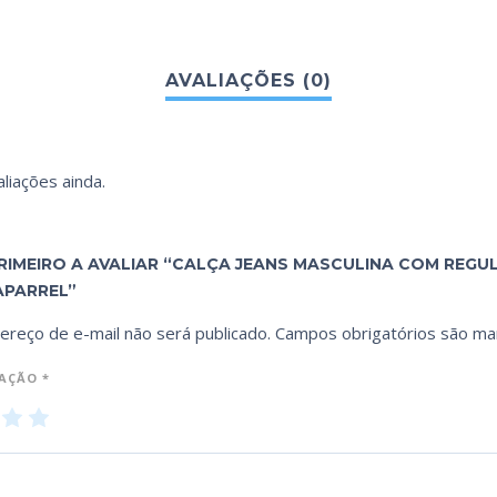
liações ainda.
PRIMEIRO A AVALIAR “CALÇA JEANS MASCULINA COM REG
APARREL”
ereço de e-mail não será publicado.
Campos obrigatórios são m
IAÇÃO
*
3
4
5