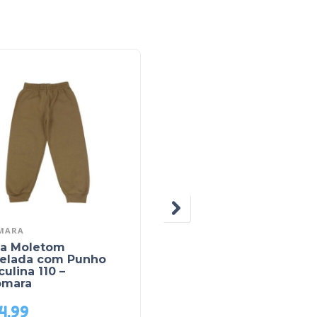
MARA
VIA ONIX
ça Moletom
Calça Jeans Masculina
nelada com Punho
com Ajuste no Cós 52
ulina 110 –
– Via Onix
omara
4,99
R$
104,00