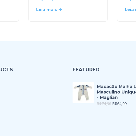
Leia mais
Leia
UCTS
FEATURED
Macacão Malha 
Masculino Uniqu
- Maglian
R$
74,90
R$
64,99