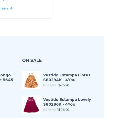
 mais
Leia mais
ON SALE
Longo
Vestido Estampa Flores
e 5645
S80294K - 4You
R$
33,90
R$
26,90
Vestido Estampa Lovely
S80286K - 4You
R$
33,90
R$
26,90