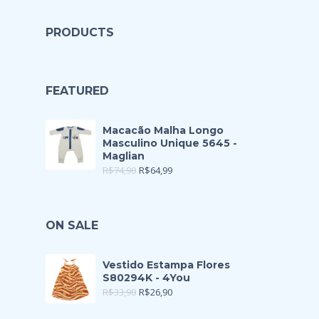
PRODUCTS
FEATURED
Macacão Malha Longo
Masculino Unique 5645 -
Maglian
R$
74,90
R$
64,99
ON SALE
Vestido Estampa Flores
S80294K - 4You
R$
33,90
R$
26,90