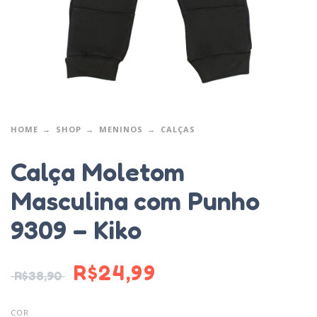
HOME
SHOP
MENINOS
CALÇAS
Calça Moletom
Masculina com Punho
9309 – Kiko
R$
24,99
R$
38,90
COR