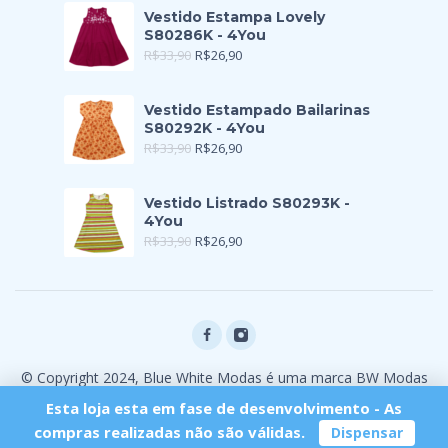
Vestido Estampa Lovely
S80286K - 4You
R$
33,90
R$
26,90
Vestido Estampado Bailarinas
S80292K - 4You
R$
33,90
R$
26,90
Vestido Listrado S80293K -
4You
R$
33,90
R$
26,90
© Copyright 2024, Blue White Modas é uma marca BW Modas
Ltda
Esta loja esta em fase de desenvolvimento - As
compras realizadas não são válidas.
Dispensar