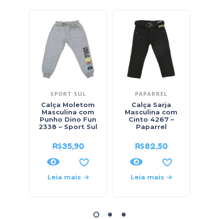
SPORT SUL
PAPARREL
Calça Moletom
Calça Sarja
Ca
Masculina com
Masculina com
Bás
Punho Dino Fun
Cinto 4267 –
36
2338 – Sport Sul
Paparrel
R$
35,90
R$
82,50
Leia mais
Leia mais
L