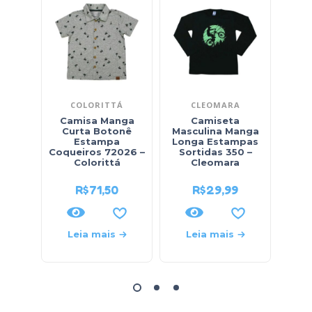
COLORITTÁ
CLEOMARA
Camisa Manga
Camiseta
Ca
Curta Botonê
Masculina Manga
Cu
Estampa
Longa Estampas
E
Coqueiros 72026 –
Sortidas 350 –
Coqu
Colorittá
Cleomara
R$
71,50
R$
29,99
Leia mais
Leia mais
L