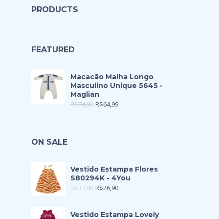
PRODUCTS
FEATURED
Macacão Malha Longo
Masculino Unique 5645 -
Maglian
R$
74,90
R$
64,99
ON SALE
Vestido Estampa Flores
S80294K - 4You
R$
33,90
R$
26,90
Vestido Estampa Lovely