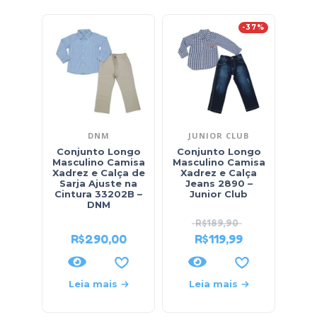
-37%
DNM
JUNIOR CLUB
Conjunto Longo
Conjunto Longo
Masculino Camisa
Masculino Camisa
Ca
Xadrez e Calça de
Xadrez e Calça
List
Sarja Ajuste na
Jeans 2890 –
6099
Cintura 33202B –
Junior Club
DNM
R$
189,90
R$
290,00
R$
119,99
Leia mais
Leia mais
L