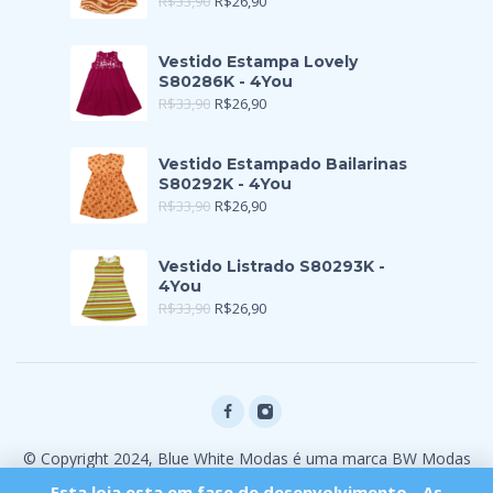
R$
33,90
R$
26,90
Vestido Estampa Lovely
S80286K - 4You
R$
33,90
R$
26,90
Vestido Estampado Bailarinas
S80292K - 4You
R$
33,90
R$
26,90
Vestido Listrado S80293K -
4You
R$
33,90
R$
26,90
© Copyright 2024, Blue White Modas é uma marca BW Modas
Ltda
Esta loja esta em fase de desenvolvimento - As