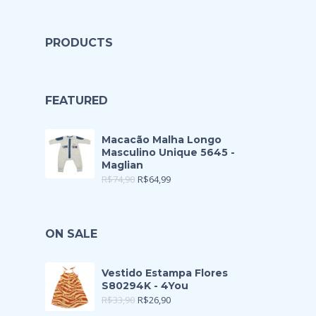
PRODUCTS
FEATURED
Macacão Malha Longo
Masculino Unique 5645 -
Maglian
R$
74,90
R$
64,99
ON SALE
Vestido Estampa Flores
S80294K - 4You
R$
33,90
R$
26,90