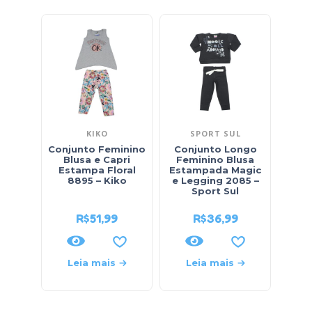
KIKO
SPORT SUL
Conjunto Feminino
Conjunto Longo
Con
Blusa e Capri
Feminino Blusa
Cot
Estampa Floral
Estampada Magic
Saia
8895 – Kiko
e Legging 2085 –
Sport Sul
R$
51,99
R$
36,99
Leia mais
Leia mais
L