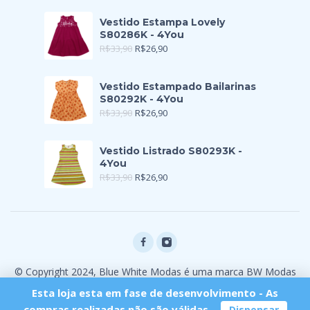
Vestido Estampa Lovely
S80286K - 4You
R$
33,90
R$
26,90
Vestido Estampado Bailarinas
S80292K - 4You
R$
33,90
R$
26,90
Vestido Listrado S80293K -
4You
R$
33,90
R$
26,90
© Copyright 2024, Blue White Modas é uma marca BW Modas
Ltda
Esta loja esta em fase de desenvolvimento - As
compras realizadas não são válidas.
Dispensar