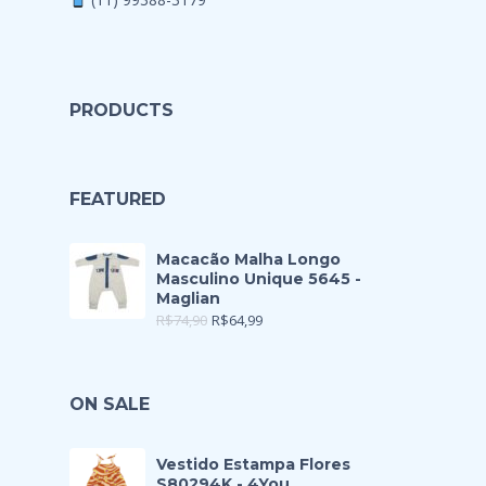
PRODUCTS
FEATURED
Macacão Malha Longo
Masculino Unique 5645 -
Maglian
R$
74,90
R$
64,99
ON SALE
Vestido Estampa Flores
S80294K - 4You