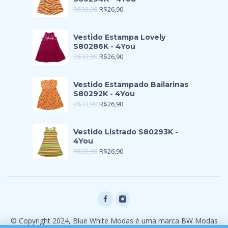
R$
33,90
R$
26,90
Vestido Estampa Lovely
S80286K - 4You
R$
33,90
R$
26,90
Vestido Estampado Bailarinas
S80292K - 4You
R$
33,90
R$
26,90
Vestido Listrado S80293K -
4You
R$
33,90
R$
26,90
© Copyright 2024, Blue White Modas é uma marca BW Modas