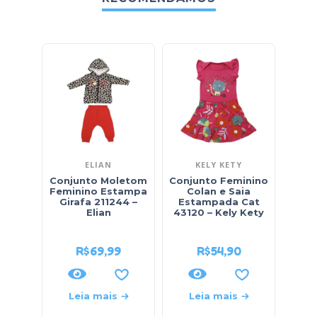
ELIAN
KELY KETY
Conjunto Moletom
Conjunto Feminino
Conj
Feminino Estampa
Colan e Saia
Blu
Girafa 211244 –
Estampada Cat
Sho
Elian
43120 – Kely Kety
0
R$
69,99
R$
54,90
Leia mais
Leia mais
L