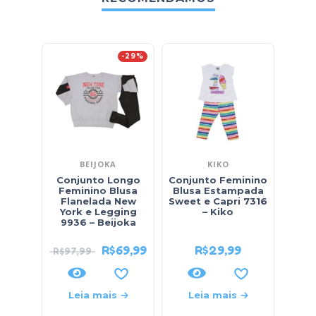
-29%
BEIJOKA
KIKO
Conjunto Longo
Conjunto Feminino
Conj
Feminino Blusa
Blusa Estampada
Blu
Flanelada New
Sweet e Capri 7316
Cora
York e Legging
– Kiko
Mol
9936 – Beijoka
R$
69,99
R$
29,99
R$
97,99
Leia mais
Leia mais
L