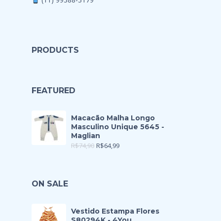
PRODUCTS
FEATURED
Macacão Malha Longo
Masculino Unique 5645 -
Maglian
R$
74,90
R$
64,99
ON SALE
Vestido Estampa Flores
S80294K - 4You