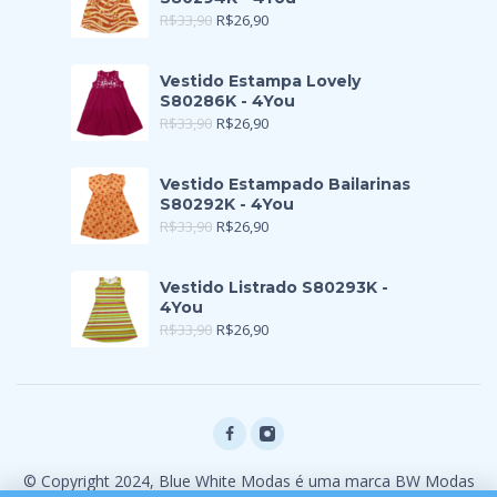
R$
33,90
R$
26,90
Vestido Estampa Lovely
S80286K - 4You
R$
33,90
R$
26,90
Vestido Estampado Bailarinas
S80292K - 4You
R$
33,90
R$
26,90
Vestido Listrado S80293K -
4You
R$
33,90
R$
26,90
© Copyright 2024, Blue White Modas é uma marca BW Modas