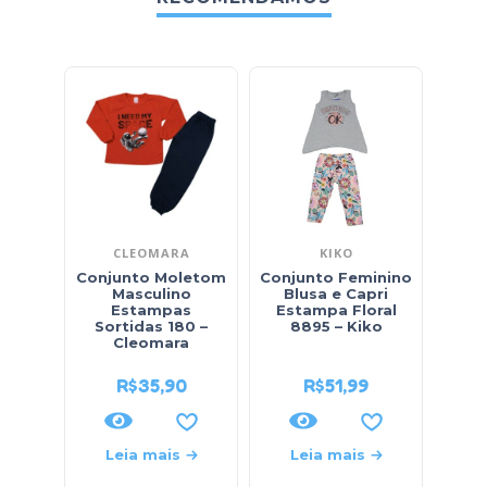
CLEOMARA
KIKO
Conjunto Moletom
Conjunto Feminino
Conj
Masculino
Blusa e Capri
Bl
Estampas
Estampa Floral
Juice
Sortidas 180 –
8895 – Kiko
Cleomara
R$
35,90
R$
51,99
Leia mais
Leia mais
L