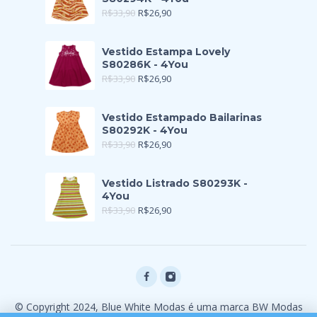
R$
33,90
R$
26,90
Vestido Estampa Lovely
S80286K - 4You
R$
33,90
R$
26,90
Vestido Estampado Bailarinas
S80292K - 4You
R$
33,90
R$
26,90
Vestido Listrado S80293K -
4You
R$
33,90
R$
26,90
© Copyright 2024, Blue White Modas é uma marca BW Modas