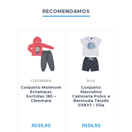
RECOMENDAMOS
CLEOMARA
DILA
Conjunto Moletom
Conjunto
Estampas
Masculino
Sortidas 165 –
Camiseta Polvo e
Cami
Cleomara
Bermuda Tecido
e
03837 – Dila
Mole
R$
35,90
R$
56,50