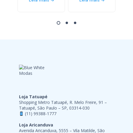
Leia mais
Leia mais
L
Loja Tatuapé
Shopping Metro Tatuapé, R. Melo Freire, 91 –
Tatuapé, São Paulo – SP, 03314-030
(11) 99388-1777
Loja Aricanduva
Avenida Aricanduva, 5555 – Vila Matilde, São