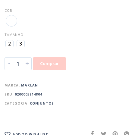
COR
TAMANHO
2
3
-
+
Comprar
MARCA:
MARLAN
SKU:
0200005814804
CATEGORIA:
CONJUNTOS
ADD TO WISHLIST