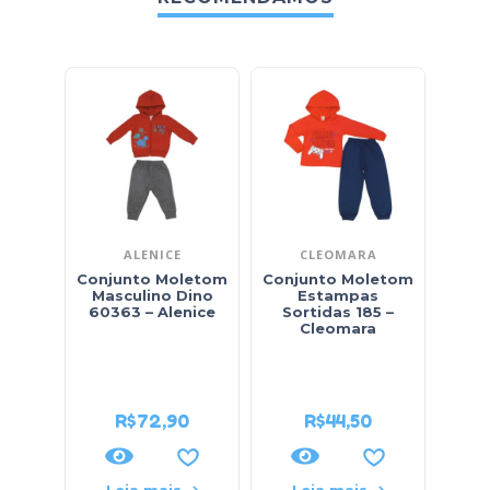
ALENICE
CLEOMARA
Conjunto Moletom
Conjunto Moletom
Con
Masculino Dino
Estampas
Masc
60363 – Alenice
Sortidas 185 –
Xadr
Cleomara
Sarj
na C
R$
72,90
R$
44,50