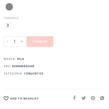
TAMANHO
3
-
+
Comprar
MARCA:
DILA
SKU:
0200005842449
CATEGORIA:
CONJUNTOS
ADD TO WISHLIST