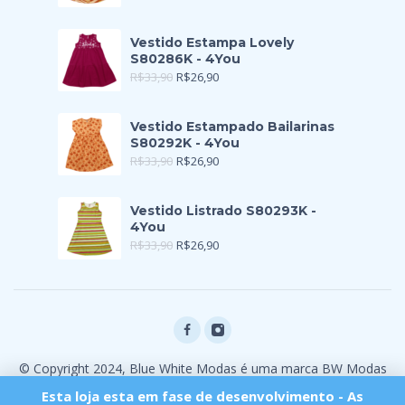
Vestido Estampa Lovely
S80286K - 4You
R$
33,90
R$
26,90
Vestido Estampado Bailarinas
S80292K - 4You
R$
33,90
R$
26,90
Vestido Listrado S80293K -
4You
R$
33,90
R$
26,90
© Copyright 2024, Blue White Modas é uma marca BW Modas
Ltda
Esta loja esta em fase de desenvolvimento - As