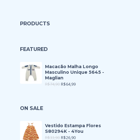
PRODUCTS
FEATURED
Macacão Malha Longo
Masculino Unique 5645 -
Maglian
R$
74,90
R$
64,99
ON SALE
Vestido Estampa Flores
S80294K - 4You
R$
33,90
R$
26,90