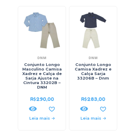
DNM
DNM
Conjunto Longo
Conjunto Longo
Conj
Masculino Camisa
Camisa Xadrez e
Ma
Xadrez e Calça de
Calça Sarja
Capu
Sarja Ajuste na
33206B – Dnm
Dino
Cintura 33202B –
DNM
R$
290,00
R$
283,00
R$
69
Leia mais
Leia mais
L