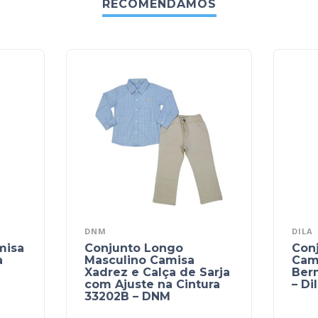
RECOMENDAMOS
DNM
DILA
misa
Conjunto Longo
Con
a
Masculino Camisa
Cam
Xadrez e Calça de Sarja
Ber
com Ajuste na Cintura
– Di
33202B – DNM