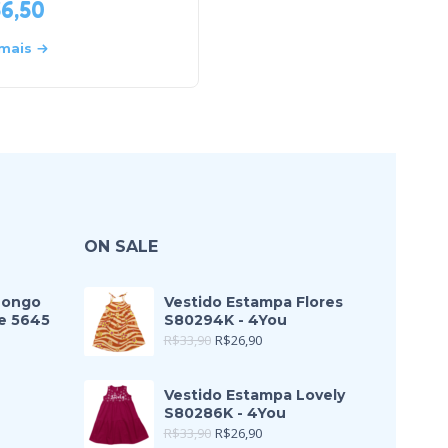
56,50
R$
290,00
 mais
Leia mais
ON SALE
Longo
Vestido Estampa Flores
e 5645
S80294K - 4You
R$
33,90
R$
26,90
Vestido Estampa Lovely
S80286K - 4You
R$
33,90
R$
26,90