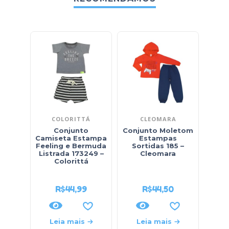
COLORITTÁ
CLEOMARA
Conjunto
Conjunto Moletom
Con
Camiseta Estampa
Estampas
Cam
Feeling e Bermuda
Sortidas 185 –
C
Listrada 173249 –
Cleomara
33
Colorittá
R$
44,99
R$
44,50
Leia mais
Leia mais
L