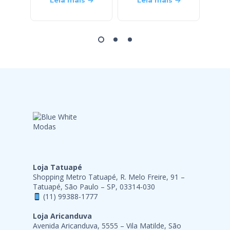
Leia mais
Leia mais
L
Loja Tatuapé
Shopping Metro Tatuapé, R. Melo Freire, 91 –
Tatuapé, São Paulo – SP, 03314-030
(11) 99388-1777
Loja Aricanduva
Avenida Aricanduva, 5555 – Vila Matilde, São