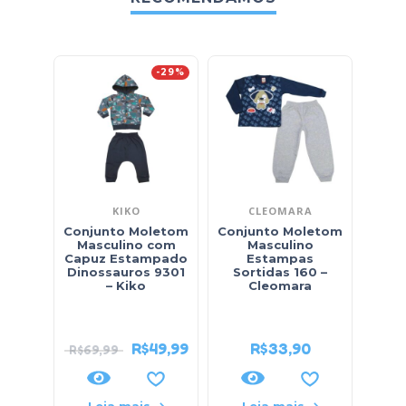
-29%
KIKO
CLEOMARA
Conjunto Moletom
Conjunto Moletom
Con
Masculino com
Masculino
Masc
Capuz Estampado
Estampas
Xadr
Dinossauros 9301
Sortidas 160 –
Sarj
– Kiko
Cleomara
na C
R$
49,99
R$
33,90
R$
69,99