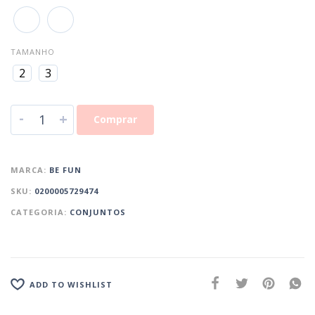
TAMANHO
2
3
-
+
Comprar
MARCA:
BE FUN
SKU:
0200005729474
CATEGORIA:
CONJUNTOS
ADD TO WISHLIST