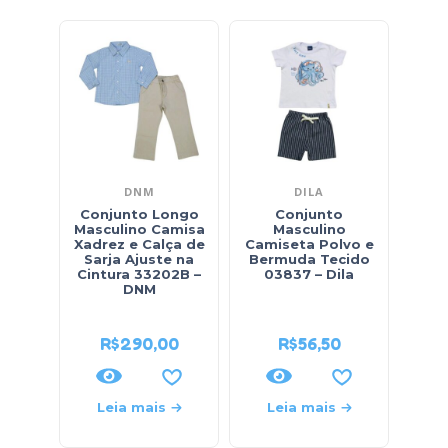
DNM
DILA
B
Conjunto Longo
Conjunto
Masculino Camisa
Masculino
Masc
Xadrez e Calça de
Camiseta Polvo e
Sarja Ajuste na
Bermuda Tecido
Di
Cintura 33202B –
03837 – Dila
DNM
Mole
B
R$
290,00
R$
56,50
Leia mais
Leia mais
L