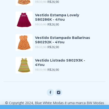
R$
33,90
R$
26,90
Vestido Estampa Lovely
S80286K - 4You
R$
33,90
R$
26,90
Vestido Estampado Bailarinas
S80292K - 4You
R$
33,90
R$
26,90
Vestido Listrado S80293K -
4You
R$
33,90
R$
26,90
© Copyright 2024, Blue White Modas é uma marca BW Modas
Ltda