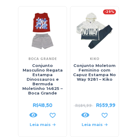
-29%
BOCA GRANDE
KIKO
Conjunto
Conjunto Moletom
Masculino Regata
Feminino com
Estampa
Capuz Estampa No
Esta
Dinossauros e
Way 9281 – Kiko
e
Bermuda
Mol
Moletinho 14625 –
Boca Grande
R$
48,50
R$
59,99
R$
84,99
Leia mais
Leia mais
L