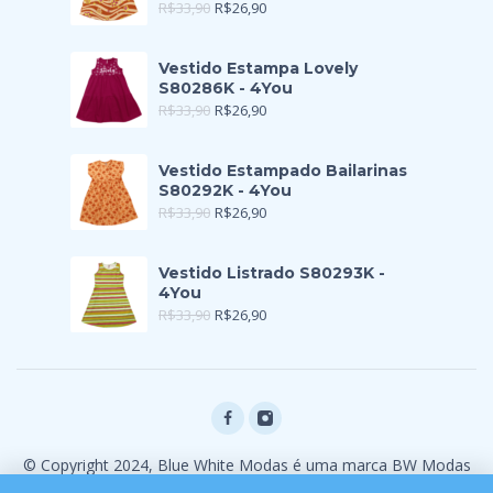
R$
33,90
R$
26,90
Vestido Estampa Lovely
S80286K - 4You
R$
33,90
R$
26,90
Vestido Estampado Bailarinas
S80292K - 4You
R$
33,90
R$
26,90
Vestido Listrado S80293K -
4You
R$
33,90
R$
26,90
© Copyright 2024, Blue White Modas é uma marca BW Modas
Ltda