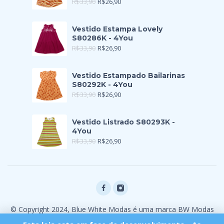
R$
33,90
R$
26,90
Vestido Estampa Lovely
S80286K - 4You
R$
33,90
R$
26,90
Vestido Estampado Bailarinas
S80292K - 4You
R$
33,90
R$
26,90
Vestido Listrado S80293K -
4You
R$
33,90
R$
26,90
© Copyright 2024, Blue White Modas é uma marca BW Modas
Ltda