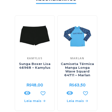
KAMYLUS
MARLAN
Sunga Boxer Lisa
Camiseta Térmica
S
46968 – Kamylus
Manga Longa
Ho
Wave Squard
35
64711 – Marlan
R$
48,00
R$
63,50
Leia mais
Leia mais
L