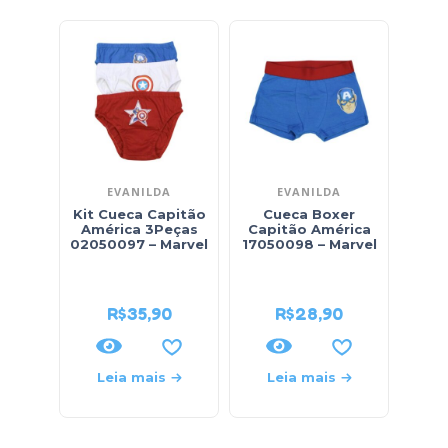
EVANILDA
EVANILDA
Kit Cueca Capitão
Cueca Boxer
K
América 3Peças
Capitão América
E
02050097 – Marvel
17050098 – Marvel
Hom
Peça
R$
35,90
R$
28,90
Leia mais
Leia mais
L