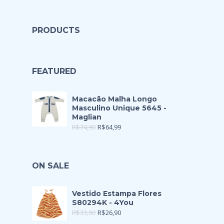
PRODUCTS
FEATURED
Macacão Malha Longo
Masculino Unique 5645 -
Maglian
R$
74,90
R$
64,99
ON SALE
Vestido Estampa Flores
S80294K - 4You
R$
33,90
R$
26,90