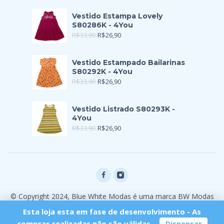
Vestido Estampa Lovely
S80286K - 4You
R$
33,90
R$
26,90
Vestido Estampado Bailarinas
S80292K - 4You
R$
33,90
R$
26,90
Vestido Listrado S80293K -
4You
R$
33,90
R$
26,90
© Copyright 2024, Blue White Modas é uma marca BW Modas
Ltda
Esta loja esta em fase de desenvolvimento - As
compras realizadas não são válidas.
Dispensar