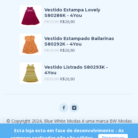
Vestido Estampa Lovely
S80286K - 4You
R$
33,90
R$
26,90
Vestido Estampado Bailarinas
S80292K - 4You
R$
33,90
R$
26,90
Vestido Listrado S80293K -
4You
R$
33,90
R$
26,90
© Copyright 2024, Blue White Modas é uma marca BW Modas
Ltda
Esta loja esta em fase de desenvolvimento - As
compras realizadas não são válidas.
Dispensar