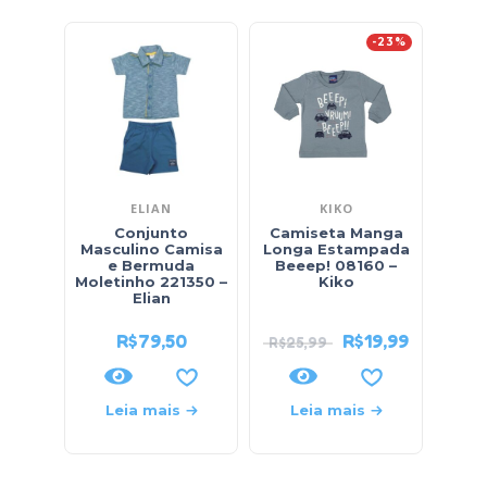
-23%
ELIAN
KIKO
Conjunto
Camiseta Manga
Cam
Masculino Camisa
Longa Estampada
Lo
e Bermuda
Beeep! 08160 –
51
Moletinho 221350 –
Kiko
Elian
R$
79,50
R$
19,99
R$
25,99
Leia mais
Leia mais
L