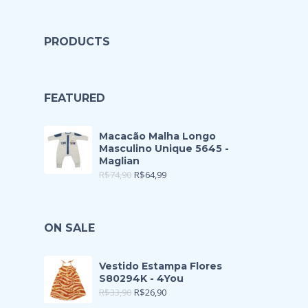
PRODUCTS
FEATURED
Macacão Malha Longo
Masculino Unique 5645 -
Maglian
R$
74,90
R$
64,99
ON SALE
Vestido Estampa Flores
S80294K - 4You
R$
33,90
R$
26,90