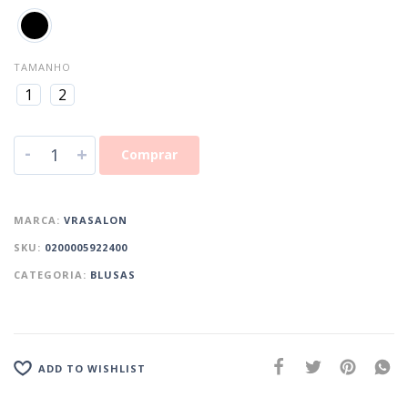
TAMANHO
1
2
-
+
Comprar
MARCA:
VRASALON
SKU:
0200005922400
CATEGORIA:
BLUSAS
ADD TO WISHLIST