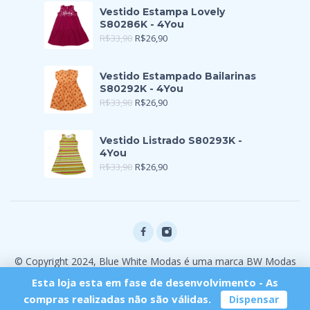
Vestido Estampa Lovely
S80286K - 4You
R$
33,90
R$
26,90
Vestido Estampado Bailarinas
S80292K - 4You
R$
33,90
R$
26,90
Vestido Listrado S80293K -
4You
R$
33,90
R$
26,90
© Copyright 2024, Blue White Modas é uma marca BW Modas
Ltda
Esta loja esta em fase de desenvolvimento - As
compras realizadas não são válidas.
Dispensar