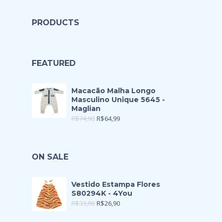
PRODUCTS
FEATURED
Macacão Malha Longo
Masculino Unique 5645 -
Maglian
R$
74,90
R$
64,99
ON SALE
Vestido Estampa Flores
S80294K - 4You
R$
33,90
R$
26,90