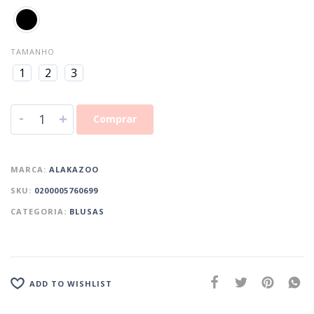
TAMANHO
1
2
3
-
+
Comprar
MARCA:
ALAKAZOO
SKU:
0200005760699
CATEGORIA:
BLUSAS
ADD TO WISHLIST