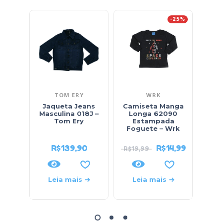
-25%
TOM ERY
WRK
Jaqueta Jeans
Camiseta Manga
Conj
Masculina 018J –
Longa 62090
Masc
Tom Ery
Estampada
621
Foguete – Wrk
R$
139,90
R$
14,99
R$
19,99
Leia mais
Leia mais
L