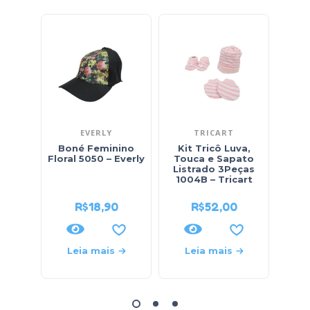
EVERLY
TRICART
PA
Boné Feminino
Kit Tricô Luva,
T
Floral 5050 – Everly
Touca e Sapato
Pro
Listrado 3Peças
Pa
1004B – Tricart
R$
18,90
R$
52,00
Leia mais
Leia mais
L