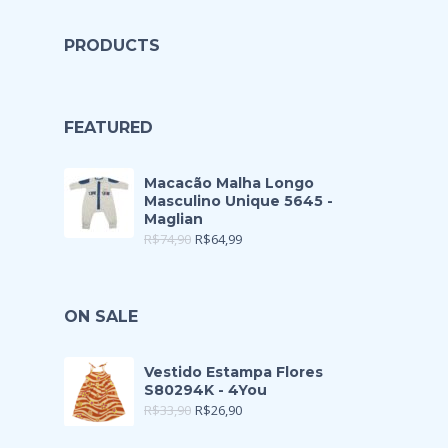
PRODUCTS
FEATURED
Macacão Malha Longo
Masculino Unique 5645 -
Maglian
R$
74,90
R$
64,99
ON SALE
Vestido Estampa Flores
S80294K - 4You
R$
33,90
R$
26,90