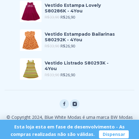
Vestido Estampa Lovely
S80286K - 4You
R$
33,90
R$
26,90
Vestido Estampado Bailarinas
S80292K - 4You
R$
33,90
R$
26,90
Vestido Listrado S80293K -
4You
R$
33,90
R$
26,90
© Copyright 2024, Blue White Modas é uma marca BW Modas
Ltda
Esta loja esta em fase de desenvolvimento - As
compras realizadas não são válidas.
Dispensar