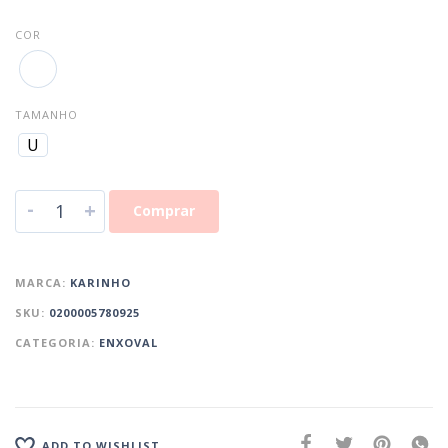
COR
TAMANHO
U
-
+
Comprar
MARCA:
KARINHO
SKU:
0200005780925
CATEGORIA:
ENXOVAL
ADD TO WISHLIST