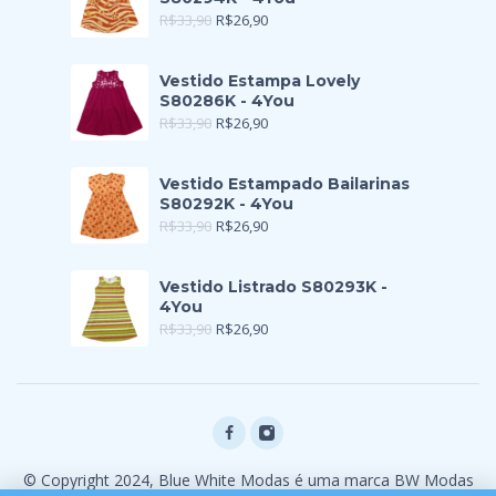
R$
33,90
R$
26,90
Vestido Estampa Lovely
S80286K - 4You
R$
33,90
R$
26,90
Vestido Estampado Bailarinas
S80292K - 4You
R$
33,90
R$
26,90
Vestido Listrado S80293K -
4You
R$
33,90
R$
26,90
© Copyright 2024, Blue White Modas é uma marca BW Modas