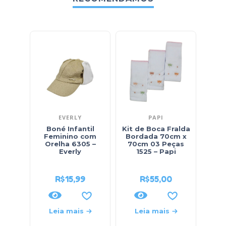
EVERLY
PAPI
Boné Infantil
Kit de Boca Fralda
Ki
Feminino com
Bordada 70cm x
Touc
Orelha 6305 –
70cm 03 Peças
e L
Everly
1525 – Papi
Ta
R$
15,99
R$
55,00
Leia mais
Leia mais
L