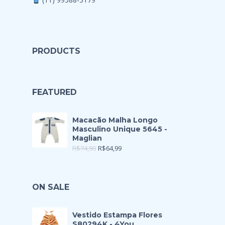
PRODUCTS
FEATURED
Macacão Malha Longo
Masculino Unique 5645 -
Maglian
R$
74,90
R$
64,99
ON SALE
Vestido Estampa Flores
S80294K - 4You