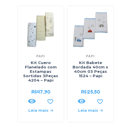
PAPI
PAPI
Kit Cuero
Kit Babete
K
Flanelado com
Bordada 40cm x
Felp
Estampas
40cm 03 Peças
Sor
Sortidas 3Peças
1524 – Papi
4204 – Papi
R$
47,90
R$
25,50
Leia mais
Leia mais
L