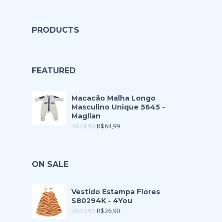
PRODUCTS
FEATURED
Macacão Malha Longo
Masculino Unique 5645 -
Maglian
R$
74,90
R$
64,99
ON SALE
Vestido Estampa Flores
S80294K - 4You
R$
33,90
R$
26,90