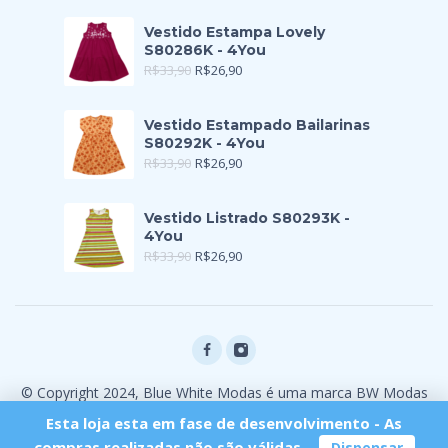
Vestido Estampa Lovely
S80286K - 4You
R$
33,90
R$
26,90
Vestido Estampado Bailarinas
S80292K - 4You
R$
33,90
R$
26,90
Vestido Listrado S80293K -
4You
R$
33,90
R$
26,90
© Copyright 2024, Blue White Modas é uma marca BW Modas
Ltda
Esta loja esta em fase de desenvolvimento - As
compras realizadas não são válidas.
Dispensar